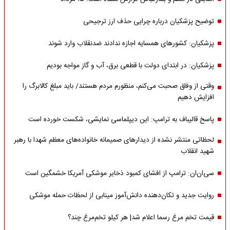
توضیح پزشکیان درباره چرایی حذف ارز ترجیحی
پزشکیان: کشورهای همسایه اجازه ندادند ضدنقلاب وارد شوند
پزشکیان: در ابتدای دولت با قطعی برق، آب و گاز مواجه بودیم
وقتی از وفاق صحبت می‌کنم، منظورم مردم هستند/ باید مبلغ کالابرگ را
افزایش دهیم
پاسخ قالیباف به ترامپ: این دیپلماسی نمایشی، شکست خورده است
لحظاتی منتشر نشده از دیدارهای صمیمانه خانواده‌های معظم شهدا با رهبر
شهید انقلاب
سی‌ان‌ان: ترامپ از افشای کمبود ذخایر موشکی آمریکا خشمگین است
روایت جدید و تکان‌دهنده دانش‌آموز مینابی از لحظات حمله موشکی
قیمت تخم مرغ رسما اعلام شد| هر کیلو تخم‌مرغ چند؟