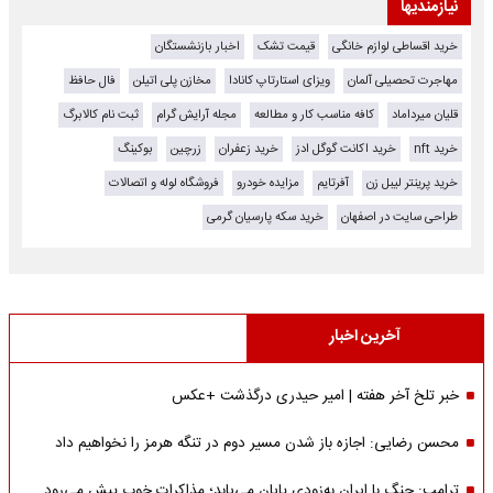
نیازمندیها
خرید اقساطی لوازم خانگی
قیمت تشک
اخبار بازنشستگان
مهاجرت تحصیلی آلمان
ویزای استارتاپ کانادا
مخازن پلی اتیلن
فال حافظ
قلیان میرداماد
کافه مناسب کار و مطالعه
مجله آرایش گرام
ثبت نام کالابرگ
خرید nft
خرید اکانت گوگل ادز
خرید زعفران
زرچین
بوکینگ
خرید پرینتر لیبل زن
آفرتایم
مزایده خودرو
فروشگاه لوله و اتصالات
طراحی سایت در اصفهان
خرید سکه پارسیان گرمی
آخرین اخبار
خبر تلخ آخر هفته | امیر حیدری درگذشت +عکس
محسن رضایی: اجازه باز شدن مسیر دوم در تنگه هرمز را نخواهیم داد
ترامپ: جنگ با ایران به‌زودی پایان می‌یابد؛ مذاکرات خوب پیش می‌رود