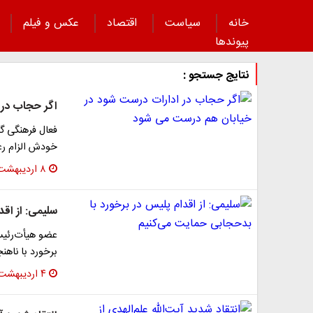
خانه
سیاست
اقتصاد
عکس و فیلم
پیوند‌ها
نتایج جستجو :
اگر حجاب در 
فعال فرهنگی گف
خودش الزام رع
۸ اردیبهشت ۱۴۰۳
سلیمی: از اق
عضو هیأت‌رئیس
برخورد با ناه
۴ اردیبهشت ۱۴۰۳