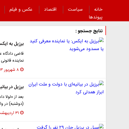
خانه
سیاست
اقتصاد
عکس و فیلم
پیوند‌ها
نتایج جستجو :
برزیل به ایکس
نماینده قانونی
۸ شهریور ۱۴۰۳
برزیل در بیانی
بعد از «لولا د
(دوشنبه) در و
۳۱ اردیبهشت ۱۴۰۳