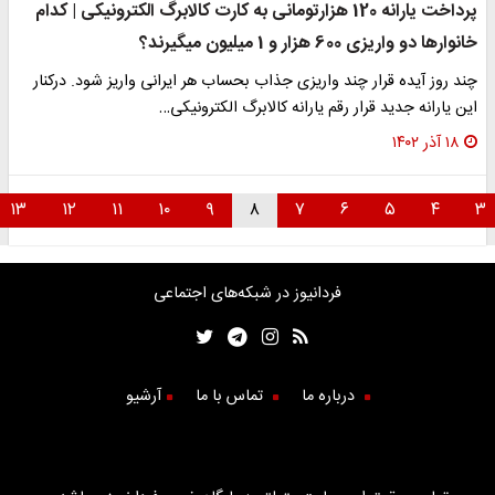
پرداخت یارانه 120 هزارتومانی به کارت کالابرگ الکترونیکی | کدام
خانوارها دو واریزی 600 هزار و 1 میلیون میگیرند؟
چند روز آیده قرار چند واریزی جذاب بحساب هر ایرانی واریز شود. درکنار
این یارانه جدید قرار رقم یارانه کالابرگ الکترونیکی…
۱۸ آذر ۱۴۰۲
۱۳
۱۲
۱۱
۱۰
۹
۸
۷
۶
۵
۴
۳
فردانیوز در شبکه‌های اجتماعی
درباره ما
تماس با ما
آرشیو