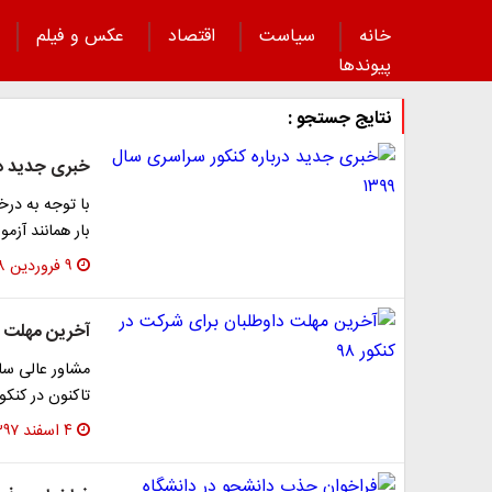
خانه
سیاست
اقتصاد
عکس و فیلم
پیوند‌ها
نتایج جستجو :
خبری جدید دربا
بار همانند آزمون سراسری س
۹ فروردین ۱۳۹۸
آخرین مهلت دا
مشاور عالی سا
تاکنون در کنکور ۹۸ ثبت نام نکرده اند این فرصت تا سا
۴ اسفند ۱۳۹۷