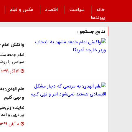
خانه
سیاست
اقتصاد
عکس و فیلم
پیوند‌ها
نتایج جستجو :
واکنش امام ج
امام جمعه مشه
سیاسی را روشن
۱۴ آذر ۱۳۹۹
علم الهدی: ب
و نهی کنیم
نماینده ولی‌فق
پی‌درپی و اعم
۸ آبان ۱۳۹۹