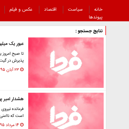
خانه
سیاست
اقتصاد
عکس و فیلم
پیوند‌ها
نتایج جستجو :
عبور یک میلیو
تا صبح امروز ی
پذیرش در گیت‌
۲۳ آبان ۱۳۹۵
هشدار امیر پو
فرمانده نیروی
است که ناامنی
۱۴ مرداد ۱۳۹۵