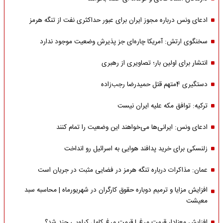
ادعای ونس درباره مجوز ایران برای عبور حداکثری نفت از تنگه هرمز
سخنگوی ارتش: آمریکا چاره‌ای جز پذیرش وضعیت موجود ندارد
انتشار برای اولین بار؛ تصاویری از رهبری
دستگیری 4متهم قتل حمیدرضا رجب‌زاده
ترکیه: توافق مکه علیه ایران نیست
ادعای ونس: ایرانی‌ها می‌خواهند این وضعیت را تمام کنند
زلنسکی برای خرید پدافند هوایی به اسرائیل رو انداخت
عمان: مذاکرات درباره تنگه هرمز در فضایی مثبت در جریان است
افزایش مزایا و ترمیم دوباره حقوق کارگران در شهریورماه | محاسبه سبد
معیشت
افزایش معنادار قیمت مرغ | قیمت مرغ کامل کیلویی چند شد؟