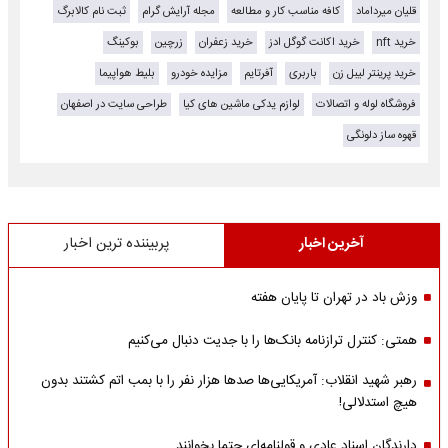
قلیان میرداماد
کافه مناسب کار و مطالعه
مجله آرایش گرام
ثبت نام کالابرگ
خرید nft
خرید اکانت گوگل ادز
خرید زعفران
زرچین
بوکینگ
خرید پرینتر لیبل زن
باربری
آفرتایم
مزایده خودرو
بلیط هواپیما
فروشگاه لوله و اتصالات
لوازم یدکی ماشین های کیا
طراحی سایت در اصفهان
قهوه ساز دلونگی
آخرین اخبار
پربیننده ترین اخبار
وزش باد در تهران تا پایان هفته
همتی: کنترل ترازنامه بانک‌ها را با جدیت دنبال می‌کنیم
رهبر شهید انقلاب: آمریکایی‌ها صدها هزار نفر را با بمب اتم کشتند بدون
هیچ استدلالی!
دارندگان اسناد عادی و قولنامه‌ای حتما بخوانند