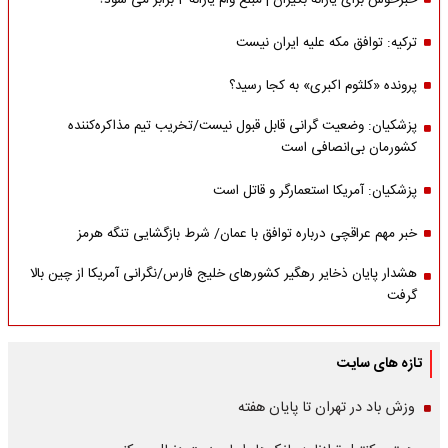
خبرخوش برای یارانه بگیران | مبلغ وام یارانه 2 برابر می شود؟
ترکیه: توافق مکه علیه ایران نیست
پرونده «کلثوم اکبری» به کجا رسید؟
پزشکیان: وضعیت گرانی قابل قبول نیست/تخریب تیم مذاکره‌کننده
کشورمان بی‌انصافی است
پزشکیان: آمریکا استعمارگر و قاتل است
خبر مهم عراقچی درباره توافق با عمان/ شرط بازگشایی تنگه هرمز
هشدار پایان ذخایر رهگیر کشورهای خلیج فارس/نگرانی آمریکا از چین بالا
گرفت
تازه های سایت
وزش باد در تهران تا پایان هفته