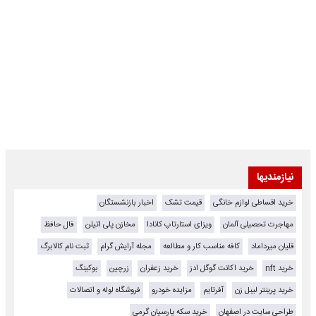
نیازمندیها
خرید اقساطی لوازم خانگی
قیمت تشک
اخبار بازنشستگان
مهاجرت تحصیلی آلمان
ویزای استارتاپ کانادا
مخازن پلی اتیلن
فال حافظ
قلیان میرداماد
کافه مناسب کار و مطالعه
مجله آرایش گرام
ثبت نام کالابرگ
خرید nft
خرید اکانت گوگل ادز
خرید زعفران
زرچین
بوکینگ
خرید پرینتر لیبل زن
آفرتایم
مزایده خودرو
فروشگاه لوله و اتصالات
طراحی سایت در اصفهان
خرید سکه پارسیان گرمی