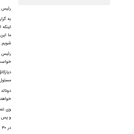
رئیس ج
به گزار
اینکه 
ما این 
شویم. 
رئیس ج
خواست 
دیازکان
مسئول 
دونالد
خواهد 
وی تصر
و پس ا
د