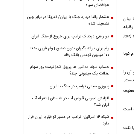
هوافضای سپاه
هشدار پانتا درباره جنگ با ایران/ آمریکا در برابر چین
 بیان
تضعیف شده
وظیفه
پیروز
دو راهی دردناک ترامپ برای خروج از جنگ ایران
وام برای یارانه بگیران بدون ضامن | وام فوری ۱۰ تا
 کوبا
۱۰۰ میلیون تومانی بانک رفاه
حساب سهام عدالتی ها پرپول شد| قیمت روز سهام
آن را
عدالت یک میلیونی چند؟
انست.
پیروزی خیالی ترامپ در جنگ با ایران
معطوف
افزایش نجومی قبوض آب در تابستان | تعرفه آب
گران شد؟
ه است
شبکه ۱۴ اسرائیل: ترامپ در مسیر توافق با ایران قرار
دارد
با نفت