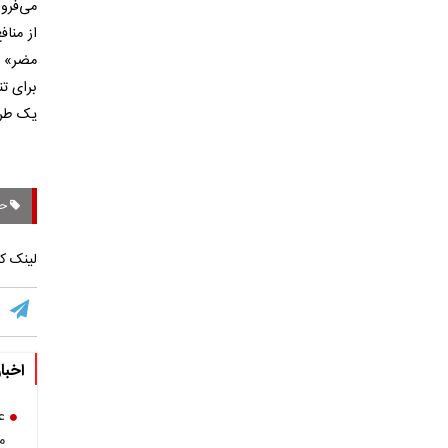
می‌فرو
از منا
مضر» ک
برای تن
یک طرح
حم
لینک کو
اخبا
ع
م