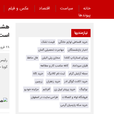
خانه
سیاست
اقتصاد
عکس و فیلم
پیوند‌ها
هشدا
نیازمندیها
است
خرید اقساطی لوازم خانگی
قیمت تشک
۲۸ فروردین ۱۴۰۵ - ۰۹:۴۷
اخبار بازنشستگان
مهاجرت تحصیلی آلمان
ویزای استارتاپ کانادا
مخازن پلی اتیلن
فال حافظ
رئیس 
قلیان میرداماد
کافه مناسب کار و مطالعه
کوبا 
مجله آرایش گرام
ثبت نام کالابرگ
خرید nft
خرید اکانت گوگل ادز
خرید زعفران
زرچین
بوکینگ
خرید پرینتر لیبل زن
آفرتایم
مزایده خودرو
فروشگاه لوله و اتصالات
طراحی سایت در اصفهان
خرید سکه پارسیان گرمی