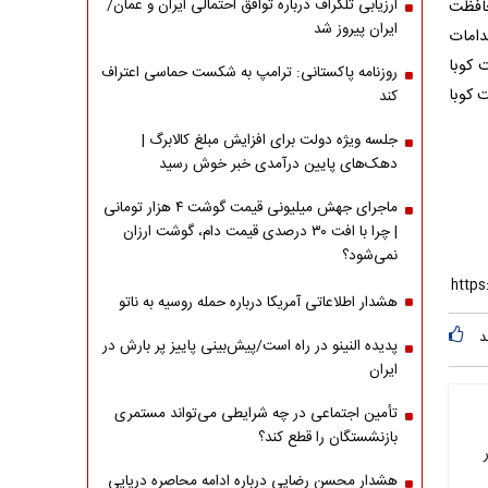
ارزیابی تلگراف درباره توافق احتمالی ایران و عمان/
حافظت
ایران پیروز شد
دامات
 کوبا
روزنامه پاکستانی: ترامپ به شکست حماسی اعتراف
 کوبا
کند
جلسه ویژه دولت برای افزایش مبلغ کالابرگ |
دهک‌های پایین درآمدی خبر خوش رسید
ماجرای جهش میلیونی قیمت گوشت ۴ هزار تومانی
| چرا با افت ۳۰ درصدی قیمت دام، گوشت ارزان
نمی‌شود؟
هشدار اطلاعاتی آمریکا درباره حمله روسیه به ناتو
د
پدیده النینو در راه است/پیش‌بینی پاییز پر بارش در
ایران
تأمین اجتماعی در چه شرایطی می‌تواند مستمری
بازنشستگان را قطع کند؟
هشدار محسن رضایی درباره ادامه محاصره دریایی