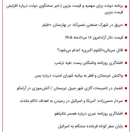
برنامه دولت برای سهمیه و قیمت بنزین | خبر سخنگوی دولت درباره افزایش
قیمت بنزین
حریق در شهرک صنعتی نصیرآباد در بهارستان +فیلم
قیمت دلار آزادامروز ۱۸ مردادماه ۱۴۰۵
قاتل سریالی«کلثوم اکبری» اعدام می‌شود؟
افشاگری روزنامه واشنگتن پست علیه ترامپ
واکنش عربستان و قطر به بیانیه شورای امنیت درباره یمن
انفجار در تاسیسات گازی شهر جبیل عربستان / آتش‌سوزی در آرامکو
سردار حسن‌زاده: آمریکا و اسرائیل در رسیدن به اهداف ناکام ماندند
افشاگری روزنامه عبری درباره همسر نتانیاهو
پایان سفر کوتاه فرمانده سنتکام به اسرائیل