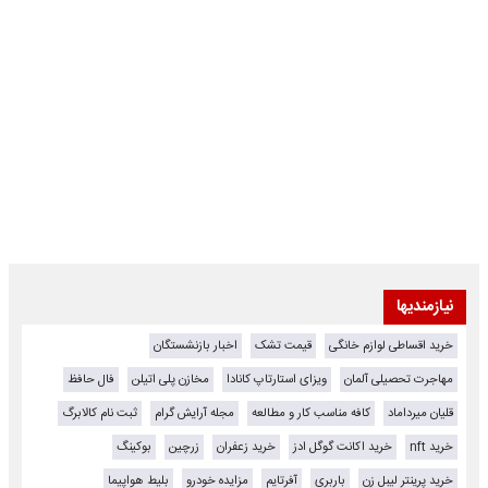
نیازمندیها
خرید اقساطی لوازم خانگی
قیمت تشک
اخبار بازنشستگان
مهاجرت تحصیلی آلمان
ویزای استارتاپ کانادا
مخازن پلی اتیلن
فال حافظ
قلیان میرداماد
کافه مناسب کار و مطالعه
مجله آرایش گرام
ثبت نام کالابرگ
خرید nft
خرید اکانت گوگل ادز
خرید زعفران
زرچین
بوکینگ
خرید پرینتر لیبل زن
باربری
آفرتایم
مزایده خودرو
بلیط هواپیما