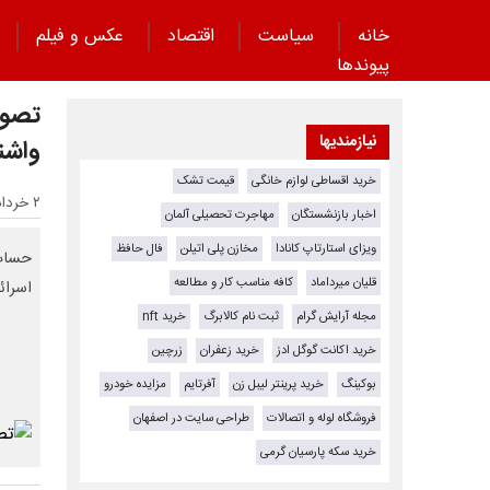
خانه
سیاست
اقتصاد
عکس و فیلم
پیوند‌ها
تصویر
نیازمندیها
واشن
خرید اقساطی لوازم خانگی
قیمت تشک
۲ خرداد ۱۴۰۵ - ۱۱:۳۸
اخبار بازنشستگان
مهاجرت تحصیلی آلمان
ویزای استارتاپ کانادا
مخازن پلی اتیلن
فال حافظ
حساب 
قلیان میرداماد
کافه مناسب کار و مطالعه
اسرائ
مجله آرایش گرام
ثبت نام کالابرگ
خرید nft
خرید اکانت گوگل ادز
خرید زعفران
زرچین
بوکینگ
خرید پرینتر لیبل زن
آفرتایم
مزایده خودرو
فروشگاه لوله و اتصالات
طراحی سایت در اصفهان
خرید سکه پارسیان گرمی