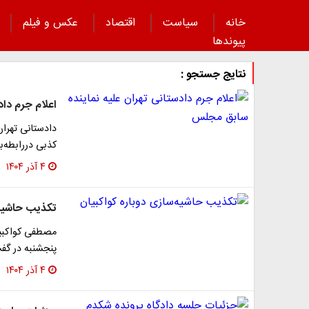
خانه
سیاست
اقتصاد
عکس و فیلم
پیوند‌ها
نتایج جستجو :
اعلام جرم دا
دادستانی تهران
کذبی دررابطه‌با محتوا
۴ آذر ۱۴۰۴
تکذیب حاشیه‌
مصطفی کواکبیا
پنجشنبه در گف
۴ آذر ۱۴۰۴