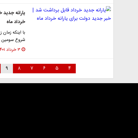
​یارانه جدید 
خرداد ماه
با اینکه زمان ز
شروع سومین ما
۳ خرداد ۱۴۰۱
۹
۸
۷
۶
۵
۴