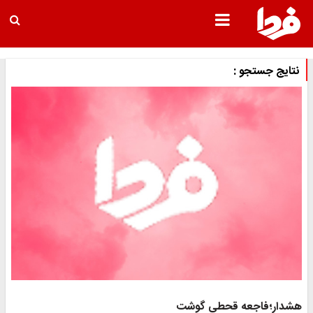
تایج جستجو :
شدار؛فاجعه قحطی گوشت